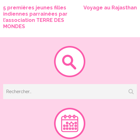
Navigation
5 premières jeunes filles
Voyage au Rajasthan
de
indiennes parrainées par
l’article
l’association TERRE DES
MONDES
Rechercher :