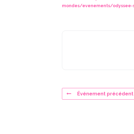
mondes/evenements/odyssee-s
Événement précédent