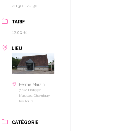
20:30 - 22:30
TARIF
12.00 €
LIEU
Ferme Marsin
7 rue Philippe
Maupas, Chambray
lès Tours
CATÉGORIE