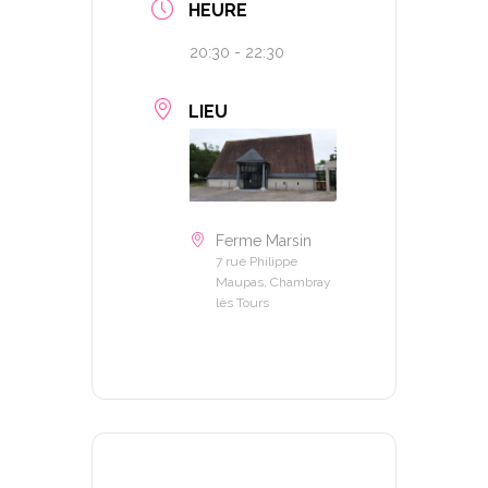
HEURE
20:30 - 22:30
LIEU
Ferme Marsin
7 rue Philippe
Maupas, Chambray
lès Tours