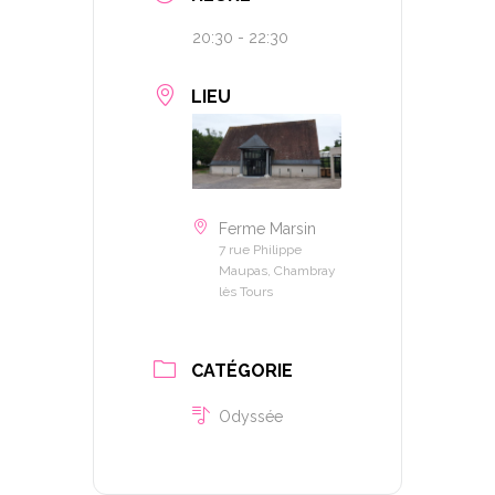
20:30 - 22:30
LIEU
Ferme Marsin
7 rue Philippe
Maupas, Chambray
lès Tours
CATÉGORIE
Odyssée