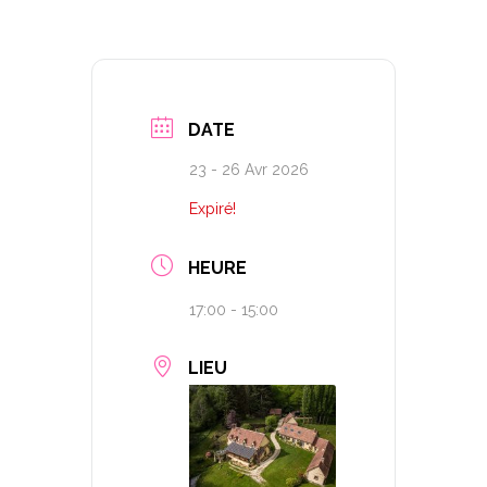
DATE
23 - 26 Avr 2026
Expiré!
HEURE
17:00 - 15:00
LIEU