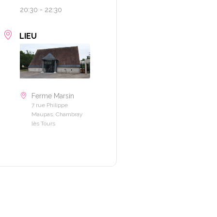
20:30 - 22:30
LIEU
Ferme Marsin
7 rue Philippe
Maupas, Chambray
lès Tours