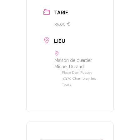
TARIF
35.00 €
LIEU
Maison de quartier
Michel Durand
Place Dian Fossey
37170 Chambray les
Tours